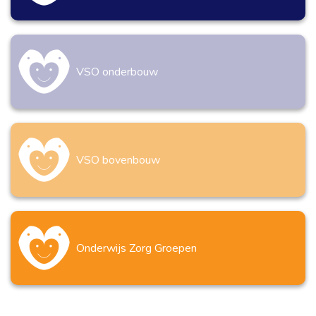
VSO onderbouw
VSO bovenbouw
Onderwijs Zorg Groepen