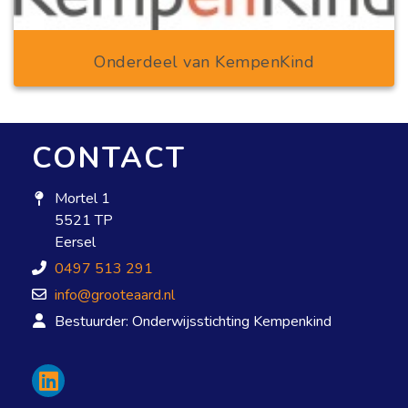
Onderdeel van KempenKind
CONTACT
Mortel 1
5521 TP
Eersel
0497 513 291
info@grooteaard.nl
Bestuurder: Onderwijsstichting Kempenkind