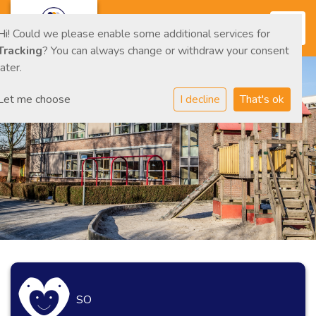
Toggl
Hi! Could we please enable some additional services for
Tracking
? You can always change or withdraw your consent
later.
Let me choose
I decline
That's ok
SO