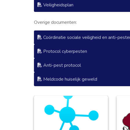
Veiligheidsplan
Overige documenten:
Coördinatie sociale veiligheid en anti-peste
Protocol cyberpesten
Anti-pest protocol
Meldcode huiselijk geweld