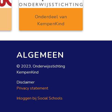
Onderdeel van
KempenKind
ALGEMEEN
© 2023, Onderwijsstichting
KempenKind
Disclaimer
Privacy statement
Inloggen bij Social Schools