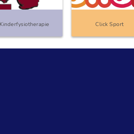
Kinderfysiotherapie
Click Sport