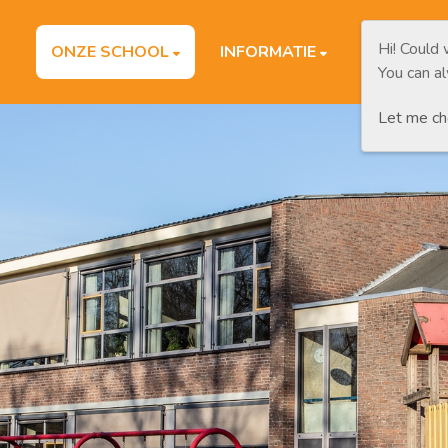
Hi! Could
ONZE SCHOOL
INFORMATIE
OUDERS/
You can a
Let me c