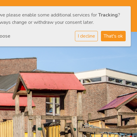
 we please enable some additional services for
Tracking
?
VERZORGERS
CONTACT
ENG
NL
lways change or withdraw your consent later.
hoose
I decline
That's ok