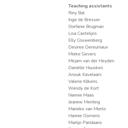
Teaching assistants
Riny Bal
Inge de Bresser
Stefanie Brugman
Lisa Castelijns
Elly Couwenberg
Desiree Dereumaux
Mieke Gevers
Mirjam van der Heyden
Daniëlle Huuskes
Anouk Kavelaars
Valerie Kilkens
Wendy de Kort
Nannie Maas
Jeanine Menting
Marieke van Mierlo
Hannie Oomens
Marlijn Paridaans