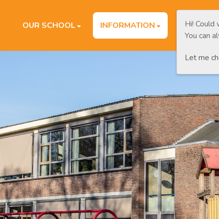
Hi! Could
OUR SCHOOL
INFORMATION
PARENTS
You can a
Let me c