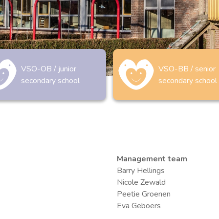
VSO-OB / junior
VSO-BB / senior
secondary school
secondary school
Management team
Barry Hellings
Nicole Zewald
Peetie Groenen
Eva Geboers