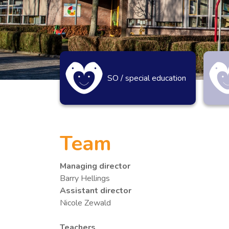
SO / special education
Team
Managing director
Barry Hellings
Assistant director
Nicole Zewald
Teachers