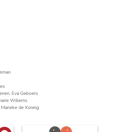
geman
aes
oenen, Eva Geboers
marie Willems
: Marieke de Koning