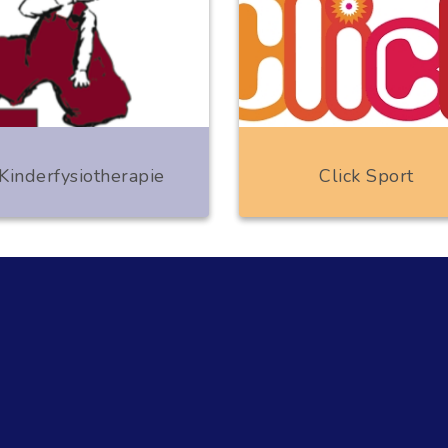
Kinderfysiotherapie
Click Sport