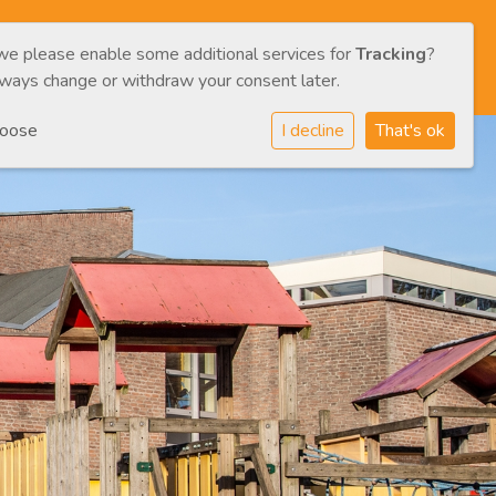
 we please enable some additional services for
Tracking
?
/CAREGIVERS
CONTACT
ENG
NL
lways change or withdraw your consent later.
hoose
I decline
That's ok